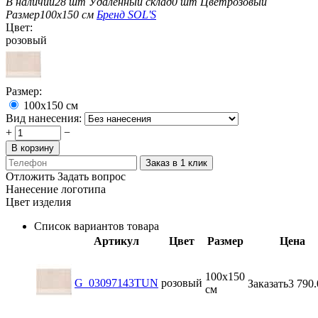
В наличии
28 шт
Удаленный склад
0 шт
Цвет
розовый
Размер
100x150 см
Бренд
SOL'S
Цвет:
розовый
Размер:
100x150 см
Вид нанесения:
+
−
В корзину
Заказ в 1 клик
Отложить
Задать вопрос
Нанесение логотипа
Цвет изделия
Список вариантов товара
Артикул
Цвет
Размер
Цена
100x150
G_03097143TUN
розовый
Заказать
3 790.
см