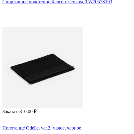
Спортивное полотенце Келси с чехлом, TW7057S103
Заказать
310.00
₽
Полотенце Odelle, ver.2, малое, черное