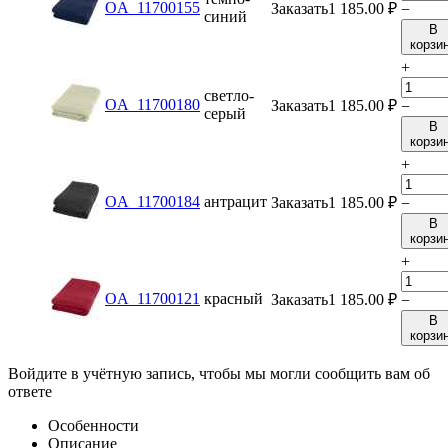
OA_11700155
Заказать
1 185.00
₽
−
синий
В
корзи
+
светло-
OA_11700180
Заказать
1 185.00
₽
−
серый
В
корзи
+
OA_11700184
антрацит
Заказать
1 185.00
₽
−
В
корзи
+
OA_11700121
красный
Заказать
1 185.00
₽
−
В
корзи
Войдите в учётную запись, чтобы мы могли сообщить вам об
ответе
Особенности
Описание