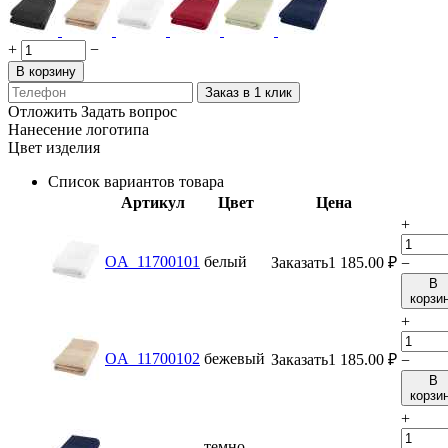
+
−
В корзину
Заказ в 1 клик
Отложить
Задать вопрос
Нанесение логотипа
Цвет изделия
Список вариантов товара
Артикул
Цвет
Цена
+
OA_11700101
белый
Заказать
1 185.00
₽
−
В
корзи
+
OA_11700102
бежевый
Заказать
1 185.00
₽
−
В
корзи
+
темно-