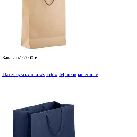
Заказать
165.00
₽
Пакет бумажный «Крафт», M, неокрашенный