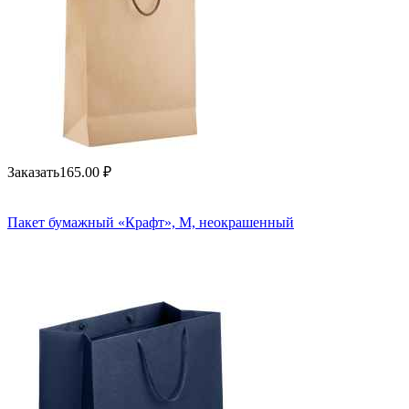
Заказать
165.00
₽
Пакет бумажный «Крафт», M, неокрашенный