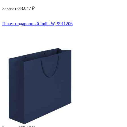
Заказать
332.47
₽
Пакет подарочный Imilit W, 9911206