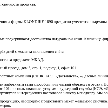
говечность продукта.
 ключница фирмы KLONDIKE 1896 прекрасно уместится в карманы 
орые подчеркивают достоинства натуральной кожи. Ключница 
рёх дней с момента выставления счёта.
нности за пределами МКАД.
ый проезд, дом 5, стр. 1, подъезд 1, офис 101.
спортных компаний (СДЭК, КСЭ, «Достависта», «Деловые линии»
ным выбранным вами способом, или чистый образец-заготовку. 
офис 101; воспользовавшись услугами курьерской службы (КСЭ, «Д
ртикулов интересующих вас товаров нашему менеджеру. Мы обра
продукцию, необходимо предоставить макет желаемого рисунка
жеров.