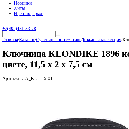
Новинки
Хиты
Идеи подарков
+7(495)481-33-78
Главная
/
Каталог
/
Сувениры по тематике
/
Кожаная коллекция
/
Кл
Ключница KLONDIKE 1896 ко
цвете, 11,5 х 2 х 7,5 см
Артикул:
GA_KD1115-01