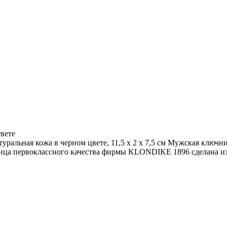
твете
альная кожа в черном цвете, 11,5 х 2 х 7,5 см Мужская кл
ница первоклассного качества фирмы KLONDIKE 1896 сделана из 