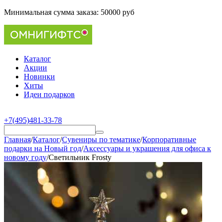
Минимальная сумма заказа:
50000 руб
Каталог
Акции
Новинки
Хиты
Идеи подарков
+7(495)481-33-78
Главная
/
Каталог
/
Сувениры по тематике
/
Корпоративные
подарки на Новый год
/
Аксессуары и украшения для офиса к
новому году
/
Светильник Frosty