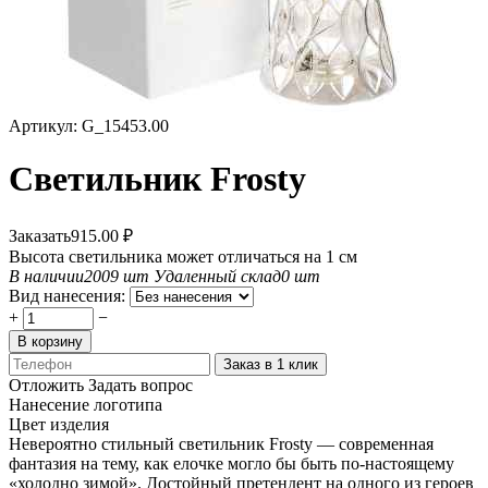
Артикул:
G_15453.00
Светильник Frosty
Заказать
915.00
₽
Высота светильника может отличаться на 1 см
В наличии
2009 шт
Удаленный склад
0 шт
Вид нанесения:
+
−
В корзину
Заказ в 1 клик
Отложить
Задать вопрос
Нанесение логотипа
Цвет изделия
Невероятно стильный светильник Frosty — современная
фантазия на тему, как елочке могло бы быть по-настоящему
«холодно зимой». Достойный претендент на одного из героев