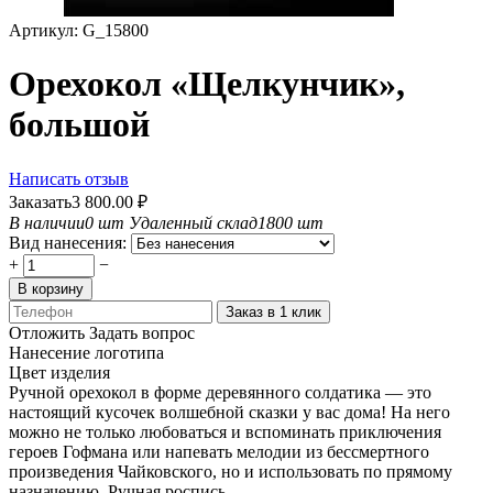
Артикул:
G_15800
Орехокол «Щелкунчик»,
большой
Написать отзыв
Заказать
3 800.00
₽
В наличии
0 шт
Удаленный склад
1800 шт
Вид нанесения:
+
−
В корзину
Заказ в 1 клик
Отложить
Задать вопрос
Нанесение логотипа
Цвет изделия
Ручной орехокол в форме деревянного солдатика — это
настоящий кусочек волшебной сказки у вас дома! На него
можно не только любоваться и вспоминать приключения
героев Гофмана или напевать мелодии из бессмертного
произведения Чайковского, но и использовать по прямому
назначению. Ручная роспись...