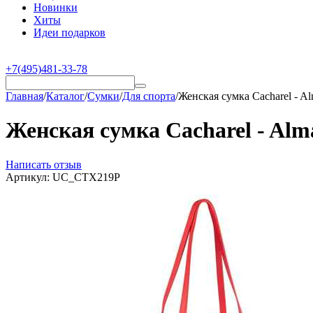
Новинки
Хиты
Идеи подарков
+7(495)481-33-78
Главная
/
Каталог
/
Сумки
/
Для спорта
/
Женская сумка Cacharel - A
Женская сумка Cacharel - Alm
Написать отзыв
Артикул:
UC_CTX219P