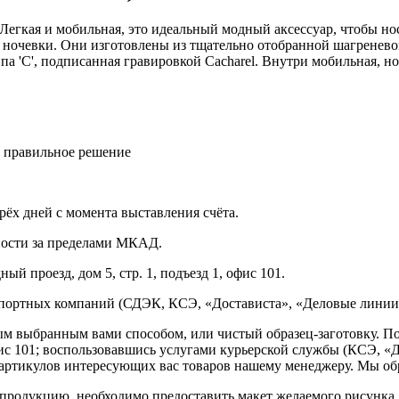
 Легкая и мобильная, это идеальный модный аксессуар, чтобы но
я ночевки. Они изготовлены из тщательно отобранной шагренев
ипа 'C', подписанная гравировкой Cacharel. Внутри мобильная, 
ь правильное решение
рёх дней с момента выставления счёта.
нности за пределами МКАД.
ый проезд, дом 5, стр. 1, подъезд 1, офис 101.
спортных компаний (СДЭК, КСЭ, «Достависта», «Деловые линии»
ным выбранным вами способом, или чистый образец-заготовку. 
офис 101; воспользовавшись услугами курьерской службы (КСЭ, «Д
ртикулов интересующих вас товаров нашему менеджеру. Мы обра
продукцию, необходимо предоставить макет желаемого рисунка