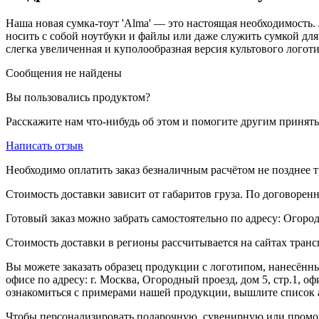
Наша новая сумка-тоут 'Alma' — это настоящая необходимость.
носить с собой ноутбуки и файлы или даже служить сумкой дл
слегка увеличенная и куполообразная версия культового логот
Сообщения не найдены
Вы пользовались продуктом?
Расскажите нам что-нибудь об этом и помогите другим принят
Написать отзыв
Необходимо оплатить заказ безналичным расчётом не позднее т
Стоимость доставки зависит от габаритов груза. По договоре
Готовый заказ можно забрать самостоятельно по адресу: Огородн
Стоимость доставки в регионы рассчитывается на сайтах тран
Вы можете заказать образец продукции с логотипом, нанесён
офисе по адресу: г. Москва, Огородный проезд, дом 5, стр.1, 
ознакомиться с примерами нашей продукции, вышлите список а
Чтобы персонализировать подарочную, сувенирную или промо