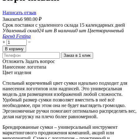
Написать отзыв
Заказать
6 980.00
₽
Срок поставки с удаленного склада 15 календарных дней
Удаленный склад
24 шт
В наличии
0 шт
Цвет
коричневый
Бренд
Festina
+
−
В корзину
Заказ в 1 клик
Отложить
Задать вопрос
Нанесение логотипа
Цвет изделия
Стильный коричневый цвет сумки идеально подходит для
нанесения логотипов или надписей. Это универсальная
модель для размещения изображений любой сложности.
Удобный размер сумки позволяет вместить в неё всё
необходимое, при этом она не будет выглядеть громоздко.
Эргономичные ручки помогают оптимально распределять вес,
делая нагрузку на плечо более равномерной.
Брендированные сумки – универсальный инструмент
маркетингового продвижения компаний, акций или
мероприятий. Сумка с логотипом – практичный и