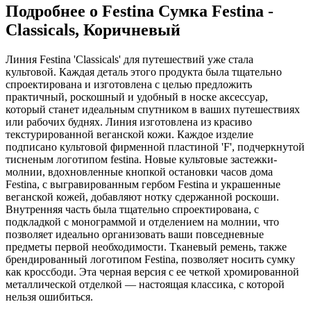
Подробнее о Festina Cумка Festina -
Classicals, Коричневый
Линия Festina 'Classicals' для путешествий уже стала
культовой. Каждая деталь этого продукта была тщательно
спроектирована и изготовлена ​​с целью предложить
практичный, роскошный и удобный в носке аксессуар,
который станет идеальным спутником в ваших путешествиях
или рабочих буднях. Линия изготовлена ​​из красиво
текстурированной веганской кожи. Каждое изделие
подписано культовой фирменной пластиной 'F', подчеркнутой
тисненым логотипом festina. Новые культовые застежки-
молнии, вдохновленные кнопкой остановки часов дома
Festina, с выгравированным гербом Festina и украшенные
веганской кожей, добавляют нотку сдержанной роскоши.
Внутренняя часть была тщательно спроектирована, с
подкладкой с монограммой и отделением на молнии, что
позволяет идеально организовать ваши повседневные
предметы первой необходимости. Тканевый ремень, также
брендированный логотипом Festina, позволяет носить сумку
как кроссбоди. Эта черная версия с ее четкой хромированной
металлической отделкой — настоящая классика, с которой
нельзя ошибиться.