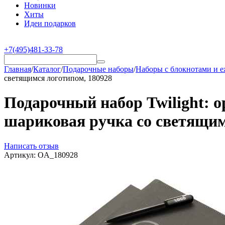
Новинки
Хиты
Идеи подарков
+7(495)481-33-78
Главная
/
Каталог
/
Подарочные наборы
/
Наборы с блокнотами и 
светящимся логотипом, 180928
Подарочный набор Twilight: о
шариковая ручка со светящим
Написать отзыв
Артикул:
OA_180928