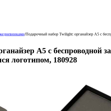
ежедневниками
/
Подарочный набор Twilight: органайзер А5 с бес
рганайзер А5 с беспроводной з
ся логотипом, 180928