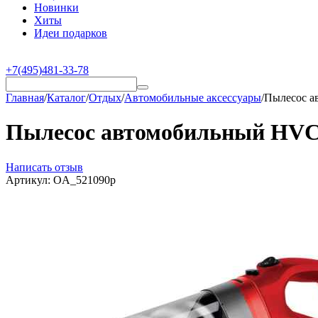
Новинки
Хиты
Идеи подарков
+7(495)481-33-78
Главная
/
Каталог
/
Отдых
/
Автомобильные аксессуары
/
Пылесос а
Пылесос автомобильный HVC1
Написать отзыв
Артикул:
OA_521090p