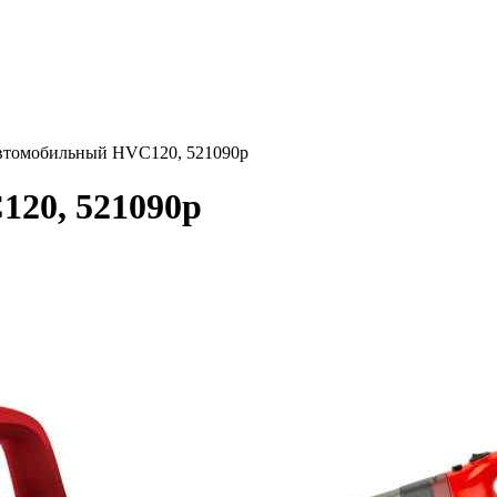
втомобильный HVC120, 521090p
20, 521090p