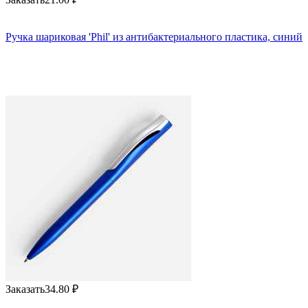
Ручка шариковая 'Phil' из антибактериального пластика, синий
Заказать
34.80
₽