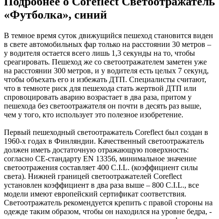
Подробнее о Coreflect Светоотражатель
«Футболка», синий
В темное время суток движущийся пешеход становится виден
в свете автомобильных фар только на расстоянии 30 метров –
у водителя остается всего лишь 1,3 секунды на то, чтобы
среагировать. Пешеход же со светоотражателем заметен уже
на расстоянии 300 метров, и у водителя есть целых 7 секунд,
чтобы объехать его и избежать ДТП. Специалисты считают,
что в темноте риск для пешехода стать жертвой ДТП или
спровоцировать аварию возрастает в два раза, притом у
пешехода без светоотражателя он почти в десять раз выше,
чем у того, кто использует это полезное изобретение.
Первый пешеходный светоотражатель Coreflect был создан в
1960-х годах в Финляндии. Качественный светоотражатель
должен иметь достаточную отражающую поверхность:
согласно CE-стандарту EN 13356, минимальное значение
светоотражения составляет 400 C.I.L. (коэффициент силы
света). Нижней границей светоотражателей Coreflect
установлен коэффициент в два раза выше – 800 C.I.L., все
модели имеют европейский сертификат соответствия.
Светоотражатель рекомендуется крепить с правой стороны на
одежде таким образом, чтобы он находился на уровне бедра, -