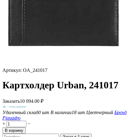
Артикул:
OA_241017
Картхолдер Urban, 241017
Заказать
10 094.00
₽
Удаленный склад
0 шт
В наличии
18 шт
Цвет
черный
Бренд
Piquadro
+
−
В корзину
Заказ в 1 клик