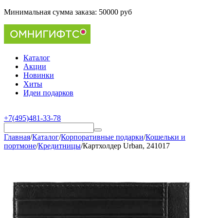
Минимальная сумма заказа:
50000 руб
Каталог
Акции
Новинки
Хиты
Идеи подарков
+7(495)481-33-78
Главная
/
Каталог
/
Корпоративные подарки
/
Кошельки и
портмоне
/
Кредитницы
/
Картхолдер Urban, 241017