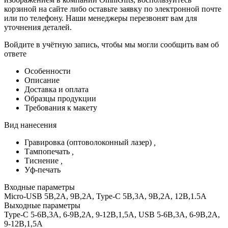
корзиной на сайте либо оставьте заявку по электронной почте
или по телефону. Наши менеджеры перезвонят вам для
уточнения деталей.
Войдите в учётную запись, чтобы мы могли сообщить вам об
ответе
Особенности
Описание
Доставка и оплата
Образцы продукции
Требования к макету
Вид нанесения
Гравировка (оптоволоконный лазер)
,
Тампопечать
,
Тиснение
,
Уф-печать
Входные параметры
Micro-USB 5В,2А, 9В,2А, Type-C 5В,3А, 9В,2А, 12В,1.5A
Выходные параметры
Type-C 5-6В,3А, 6-9В,2А, 9-12В,1,5А, USB 5-6В,3А, 6-9В,2А,
9-12В,1,5А