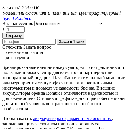
Заказать
1 253.00
₽
Удаленный склад
0 шт
В наличии
1 шт
Цвет
графит,черный
Бренд
Rombica
Вид нанесения:
+
−
В корзину
Заказ в 1 клик
Отложить
Задать вопрос
Нанесение логотипа
Цвет изделия
Брендированные внешние аккумуляторы – это практичный и
полезный промосувенир для клиентов и партнёров или
корпоративный подарок. Пауэрбанки с символикой компании
или мероприятия станут эффективным маркетинговым
инструментом и повысят узнаваемость бренда. Внешние
аккумуляторы бренда Rombica отличаются надёжностью и
долговечностью. Стильный графит,черный цвет обеспечивает
достаточный уровень контрастности нанесённого
изображения.
Чтобы заказать
аккумуляторы с фирменным логотипом
,
запоминающимся слоганом или понравившимся
изображением в компании OmniGifts, воспользуйтесь