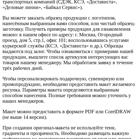
транспортных компаний (СДЭК, КСЭ, «Достависта»,
«Деловые линии», «Байкал Сервис»).
Вы можете заказать образец продукции с логотипом,
нанесённым выбранным вами способом, или чистый образец-
заготовку. Получить примеры продукции для ознакомления
можно: в нашем офисе по адресу: г. Москва, Огородный
проезд, дом 5, стр.1, офис 101; воспользовавшись услугами
курьерской службы (КСЭ, «Достависта» и др.). Образцы
выдаются под залог. Чтобы ознакомиться с примерами нашей
продукции, вышлите список артикулов интересующих вас
товаров нашему менеджеру. Мы обработаем заявку в течение
трёх рабочих дней.
Чтобы персонализировать подарочную, сувенирную или
промопродукцию, необходимо предоставить макет желаемого
рисунка. Параметры макета определяются выбранным
способом нанесения. Полные требования можно уточнить у
наших менеджеров.
Макет можно предоставить в формате PDF или CorelDRAW
(не выше 14 версии).
При создании оригинал-макета не используйте тени,
градиенты и прозрачность. Необходимо размещать важную
информацию на достаточном расстоянии от края или линии