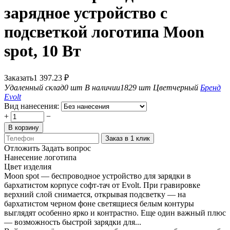
зарядное устройство с
подсветкой логотипа Moon
spot, 10 Вт
Заказать
1 397.23
₽
Удаленный склад
0 шт
В наличии
1829 шт
Цвет
черный
Бренд
Evolt
Вид нанесения:
+
−
В корзину
Заказ в 1 клик
Отложить
Задать вопрос
Нанесение логотипа
Цвет изделия
Moon spot — беспроводное устройство для зарядки в
бархатистом корпусе софт-тач от Evolt. При гравировке
верхний слой снимается, открывая подсветку — на
бархатистом черном фоне светящиеся белым контуры
выглядят особенно ярко и контрастно. Еще один важный плюс
— возможность быстрой зарядки для...