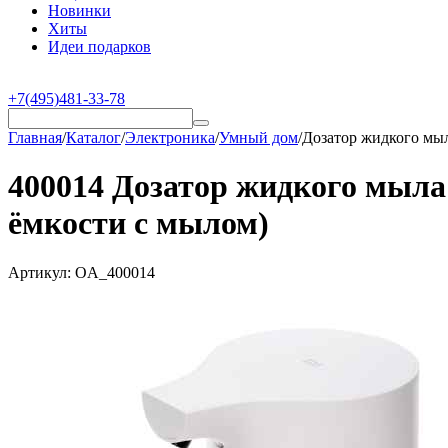
Новинки
Хиты
Идеи подарков
+7(495)481-33-78
Главная
/
Каталог
/
Электроника
/
Умный дом
/
Дозатор жидкого мыл
400014 Дозатор жидкого мыла 
ёмкости с мылом)
Артикул:
OA_400014