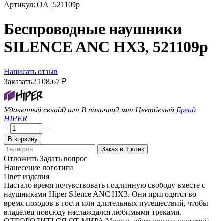
Артикул:
OA_521109p
Беспроводные наушники
SILENCE ANC HX3, 521109p
Написать отзыв
Заказать
2 108.67
₽
Удаленный склад
0 шт
В наличии
2 шт
Цвет
белый
Бренд
HIPER
+
−
В корзину
Заказ в 1 клик
Отложить
Задать вопрос
Нанесение логотипа
Цвет изделия
Настало время почувствовать подлинную свободу вместе с
наушниками Hiper Silence ANC HX3. Они пригодятся во
время походов в гости или длительных путешествий, чтобы
владелец повсюду наслаждался любимыми треками.
ОТГОРОДИТЬСЯ ОТ МИРА Модель оборудована системой