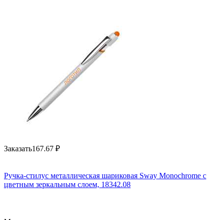
Заказать
167.67
₽
Ручка-стилус металлическая шариковая Sway Monochrome с
цветным зеркальным слоем, 18342.08