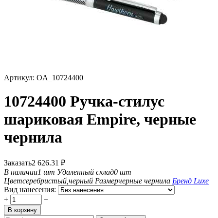
Артикул:
OA_10724400
10724400 Ручка-стилус
шариковая Empire, черные
чернила
Заказать
2 626.31
₽
В наличии
1 шт
Удаленный склад
0 шт
Цвет
серебристый,черный
Размер
черные чернила
Бренд
Luxe
Вид нанесения:
+
−
В корзину