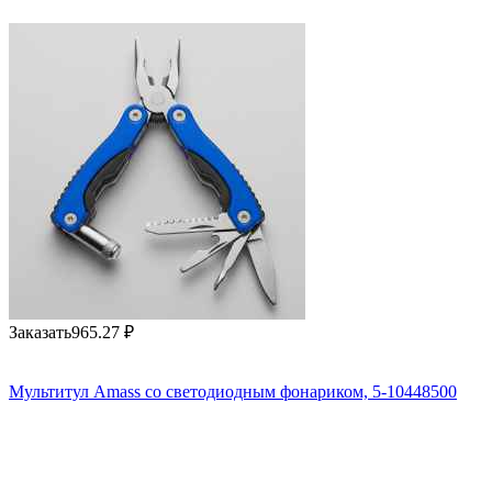
Заказать
965.27
₽
Мультитул Amass со светодиодным фонариком, 5-10448500