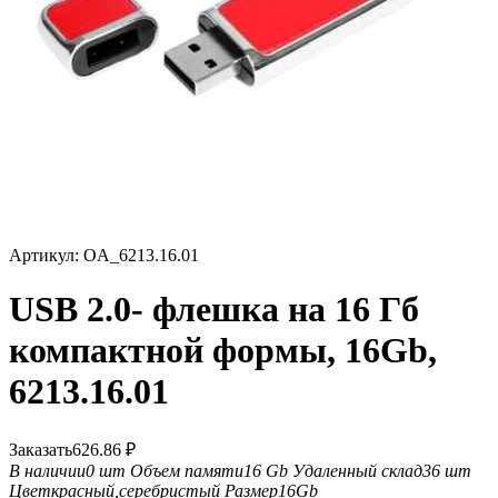
Артикул:
OA_6213.16.01
USB 2.0- флешка на 16 Гб
компактной формы, 16Gb,
6213.16.01
Заказать
626.86
₽
В наличии
0 шт
Объем памяти
16 Gb
Удаленный склад
36 шт
Цвет
красный,серебристый
Размер
16Gb