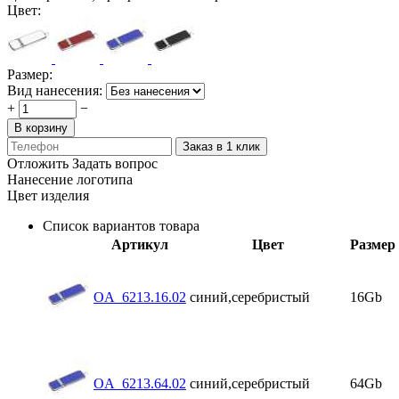
Цвет:
Размер:
Вид нанесения:
+
−
В корзину
Заказ в 1 клик
Отложить
Задать вопрос
Нанесение логотипа
Цвет изделия
Список вариантов товара
Артикул
Цвет
Размер
OA_6213.16.02
синий,серебристый
16Gb
OA_6213.64.02
синий,серебристый
64Gb