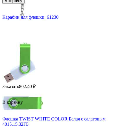
В корзину
Карабин для флешки, 61230
Заказать
802.40
₽
В корзину
Флешка TWIST WHITE COLOR Белая с салатовым
4015.15.32ГБ