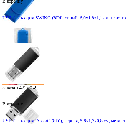
В корзину
USB flash-карта SWING (8Гб), синий, 6,0х1,8х1,1 см, пластик
Заказать
421.00
₽
В корзину
USB flash-карта 'Assorti' (8Гб), черная, 5,8х1,7х0,8 см, металл