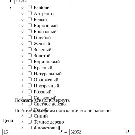
Pantone
Антрацит
Белый
Бирюзовый
Бронзовый
Голубой
Желтый
Зеленый
Золотой
Коричневый
Красный
Натуральный
Оранжевый
Прозрачный
Розовый
Салатовый
Показать все (23)
Свернуть
Светлое дерево
Серый
По этим критериям поиска ничего не найдено
Синий
Цена
Темное дерево
Фиолетовый
₽
–
₽
Фуксия