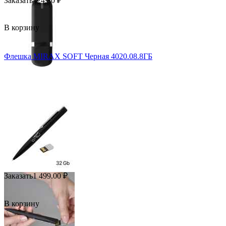
Заказать
424.80
₽
В корзину
Флешка MIRAX SOFT Черная 4020.08.8ГБ
Заказать
1 499.00
₽
В корзину