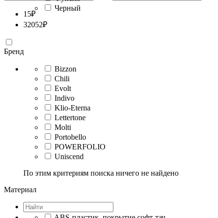
Черный
15
₽
32052
₽
Бренд
Bizzon
Chili
Evolt
Indivo
Klio-Eterna
Lettertone
Molti
Portobello
POWERFOLIO
Uniscend
По этим критериям поиска ничего не найдено
Материал
ABS-пластик, покрытие софт-тач