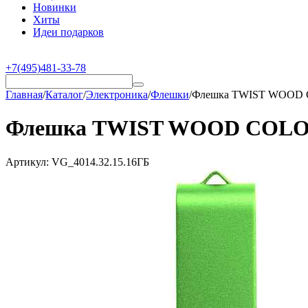
Новинки
Хиты
Идеи подарков
+7(495)481-33-78
Главная
/
Каталог
/
Электроника
/
Флешки
/
Флешка TWIST WOOD CO
Флешка TWIST WOOD COLOR Т
Артикул:
VG_4014.32.15.16ГБ