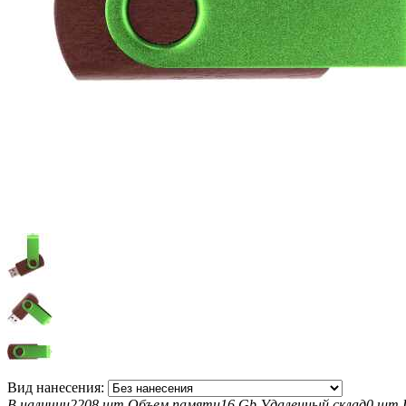
Вид нанесения:
В наличии
2208 шт
Объем памяти
16 Gb
Удаленный склад
0 шт