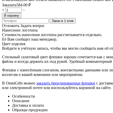
Заказать
584.00
₽
+
−
В корзину
Заказ в 1 клик
Отложить
Задать вопрос
Нанесение логотипа
Стоимость нанесения логотипа рассчитывается отдельно.
Её Вам сообщит наш менеджер.
Цвет изделия
Войдите в учётную запись, чтобы мы могли сообщить вам об о
Стильный салатовый цвет флешки хорошо сочетается как с мо
файлы и всегда держать их под рукой. Удобный компьютерный 
Флешки с нанесённым слоганом, контактными данными или ло
коллегам о вашей компании или мероприятии.
В OmniGifts можно
заказать брендированные флешки
с доставк
или электронной почте или воспользуйтесь корзиной на сайте.
Особенности
Описание
Доставка и оплата
Образцы продукции