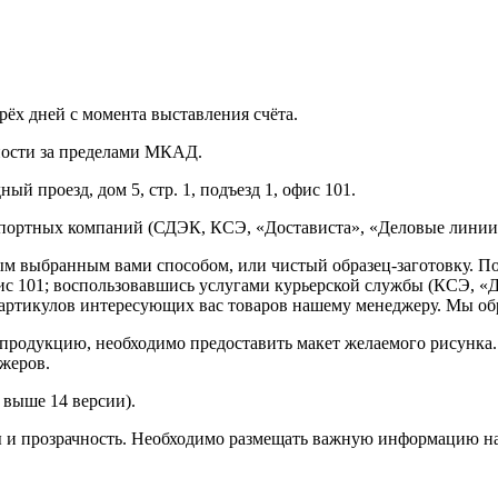
рёх дней с момента выставления счёта.
нности за пределами МКАД.
ый проезд, дом 5, стр. 1, подъезд 1, офис 101.
спортных компаний (СДЭК, КСЭ, «Достависта», «Деловые линии»
ным выбранным вами способом, или чистый образец-заготовку. 
офис 101; воспользовавшись услугами курьерской службы (КСЭ, «Д
ртикулов интересующих вас товаров нашему менеджеру. Мы обра
продукцию, необходимо предоставить макет желаемого рисунка
жеров.
выше 14 версии).
ы и прозрачность. Необходимо размещать важную информацию на 