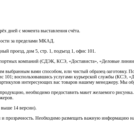
рёх дней с момента выставления счёта.
нности за пределами МКАД.
ый проезд, дом 5, стр. 1, подъезд 1, офис 101.
спортных компаний (СДЭК, КСЭ, «Достависта», «Деловые линии»
ным выбранным вами способом, или чистый образец-заготовку. 
офис 101; воспользовавшись услугами курьерской службы (КСЭ, «Д
ртикулов интересующих вас товаров нашему менеджеру. Мы обра
продукцию, необходимо предоставить макет желаемого рисунка
жеров.
выше 14 версии).
ы и прозрачность. Необходимо размещать важную информацию на 