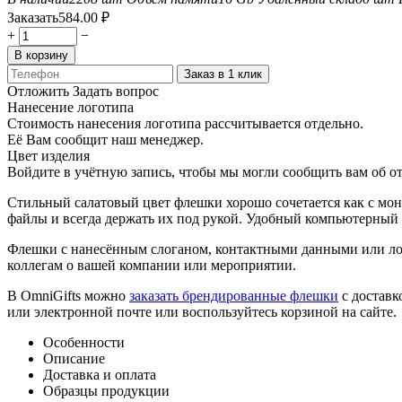
Заказать
584.00
₽
+
−
В корзину
Заказ в 1 клик
Отложить
Задать вопрос
Нанесение логотипа
Стоимость нанесения логотипа рассчитывается отдельно.
Её Вам сообщит наш менеджер.
Цвет изделия
Войдите в учётную запись, чтобы мы могли сообщить вам об о
Стильный салатовый цвет флешки хорошо сочетается как с мо
файлы и всегда держать их под рукой. Удобный компьютерный 
Флешки с нанесённым слоганом, контактными данными или ло
коллегам о вашей компании или мероприятии.
В OmniGifts можно
заказать брендированные флешки
с доставк
или электронной почте или воспользуйтесь корзиной на сайте.
Особенности
Описание
Доставка и оплата
Образцы продукции