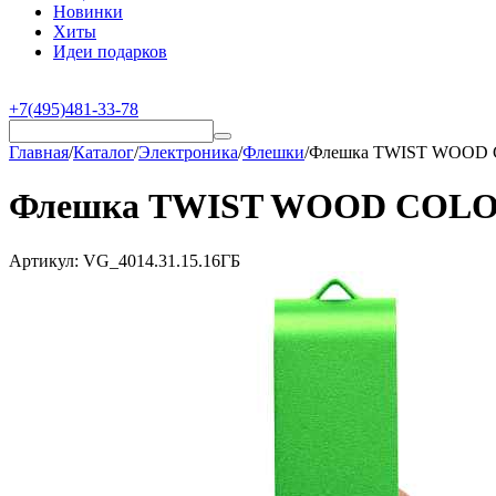
Новинки
Хиты
Идеи подарков
+7(495)481-33-78
Главная
/
Каталог
/
Электроника
/
Флешки
/
Флешка TWIST WOOD CO
Флешка TWIST WOOD COLOR Св
Артикул:
VG_4014.31.15.16ГБ