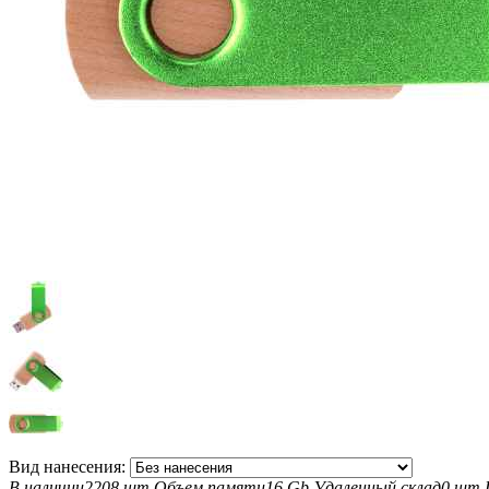
Вид нанесения:
В наличии
2208 шт
Объем памяти
16 Gb
Удаленный склад
0 шт