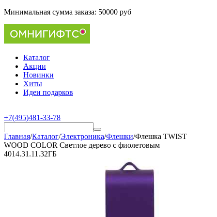
Минимальная сумма заказа:
50000 руб
Каталог
Акции
Новинки
Хиты
Идеи подарков
+7(495)481-33-78
Главная
/
Каталог
/
Электроника
/
Флешки
/
Флешка TWIST
WOOD COLOR Светлое дерево с фиолетовым
4014.31.11.32ГБ