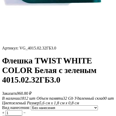
Артикул:
VG_4015.02.32ГБ3.0
Флешка TWIST WHITE
COLOR Белая с зеленым
4015.02.32ГБ3.0
Заказать
960.80
₽
В наличии
1812 шт
Объем памяти
32 Gb
Удаленный склад
0 шт
Цвет
зеленый
Размер
5,6 см х 1,8 см х 0,8 см
Вид нанесения:
+
−