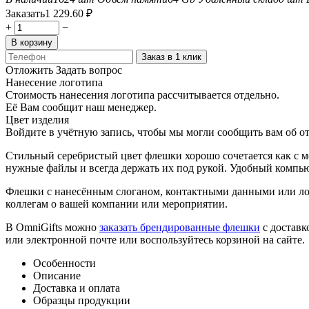
Заказать
1 229.60
₽
+
−
В корзину
Заказ в 1 клик
Отложить
Задать вопрос
Нанесение логотипа
Стоимость нанесения логотипа рассчитывается отдельно.
Её Вам сообщит наш менеджер.
Цвет изделия
Войдите в учётную запись, чтобы мы могли сообщить вам об о
Стильный серебристый цвет флешки хорошо сочетается как с 
нужные файлы и всегда держать их под рукой. Удобный компью
Флешки с нанесённым слоганом, контактными данными или ло
коллегам о вашей компании или мероприятии.
В OmniGifts можно
заказать брендированные флешки
с доставк
или электронной почте или воспользуйтесь корзиной на сайте.
Особенности
Описание
Доставка и оплата
Образцы продукции