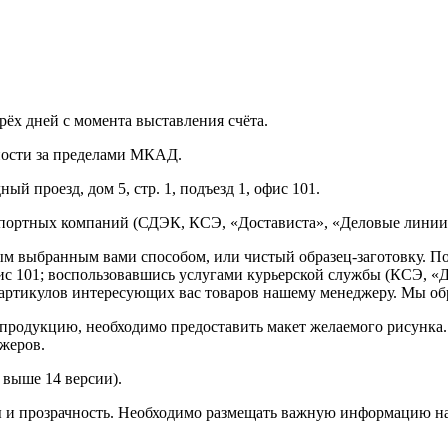
рёх дней с момента выставления счёта.
нности за пределами МКАД.
ый проезд, дом 5, стр. 1, подъезд 1, офис 101.
спортных компаний (СДЭК, КСЭ, «Достависта», «Деловые линии»
ным выбранным вами способом, или чистый образец-заготовку. 
офис 101; воспользовавшись услугами курьерской службы (КСЭ, «Д
ртикулов интересующих вас товаров нашему менеджеру. Мы обра
продукцию, необходимо предоставить макет желаемого рисунка
жеров.
выше 14 версии).
ы и прозрачность. Необходимо размещать важную информацию на 