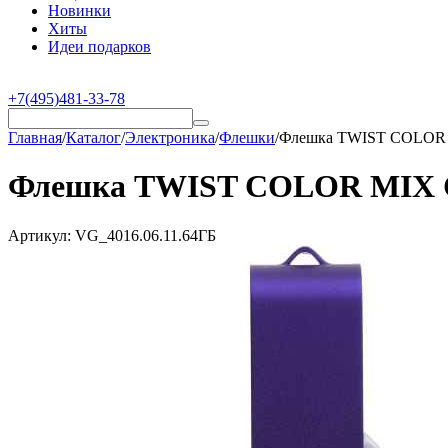
Новинки
Хиты
Идеи подарков
+7(495)481-33-78
Главная
/
Каталог
/
Электроника
/
Флешки
/
Флешка TWIST COLOR MI
Флешка TWIST COLOR MIX Сер
Артикул:
VG_4016.06.11.64ГБ