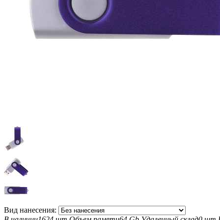
Вид нанесения:
В наличии
1624 шт
Объем памяти
64 Gb
Удаленный склад
0 шт