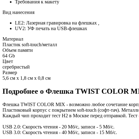
Требования к макету
Вид нанесения
LE2: Лазерная гравировка на флешках
,
UV2: УФ печать на USB-флешках
Материал
Пластик soft-touch/металл
Объем памяти
64 Gb
Цвет
серебристый
Размер
5,6 см х 1,8 см х 0,8 см
Подробнее о Флешка TWIST COLOR MIX 
Флешка TWIST COLOR MIX - возможно любое сочетание корпу
Пластиковый корпус с покрытием soft-touch (софт-тач). Металли
Каждый чип проходит тест H2 в Москве перед отправкой. Тест 
USB 2.0: Скорость чтения - 20 Мб/с, записи - 5 Мб/с.
USB 3.0: Скорость чтения - 40 Мб/с, записи - 15 Мб/с.