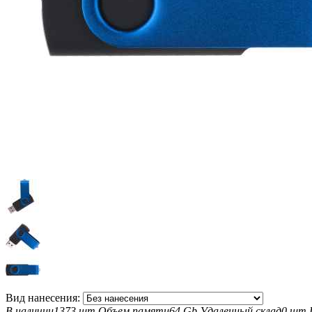
Вид нанесения:
В наличии
1373 шт
Объем памяти
64 Gb
Удаленный склад
0 шт