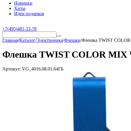
Новинки
Хиты
Идеи подарков
+7(495)481-33-78
Главная
/
Каталог
/
Электроника
/
Флешки
/
Флешка TWIST COLOR M
Флешка TWIST COLOR MIX Чер
Артикул:
VG_4016.08.01.64ГБ