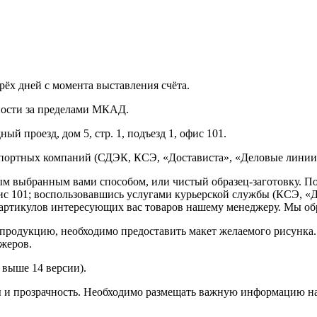
рёх дней с момента выставления счёта.
нности за пределами МКАД.
ый проезд, дом 5, стр. 1, подъезд 1, офис 101.
спортных компаний (СДЭК, КСЭ, «Достависта», «Деловые линии»
ным выбранным вами способом, или чистый образец-заготовку. 
офис 101; воспользовавшись услугами курьерской службы (КСЭ, «Д
ртикулов интересующих вас товаров нашему менеджеру. Мы обра
продукцию, необходимо предоставить макет желаемого рисунка
жеров.
выше 14 версии).
ы и прозрачность. Необходимо размещать важную информацию на 