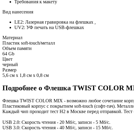
Требования к макету
Вид нанесения
LE2: Лазерная гравировка на флешках
,
UV2: УФ печать на USB-флешках
Материал
Пластик soft-touch/металл
Объем памяти
64 Gb
Цвет
черный
Размер
5,6 см х 1,8 см х 0,8 см
Подробнее о Флешка TWIST COLOR MIX 
Флешка TWIST COLOR MIX - возможно любое сочетание корпу
Пластиковый корпус с покрытием soft-touch (софт-тач). Металли
Каждый чип проходит тест H2 в Москве перед отправкой. Тест 
USB 2.0: Скорость чтения - 20 Мб/с, записи - 5 Мб/с.
USB 3.0: Скорость чтения - 40 Мб/с, записи - 15 Мб/с.