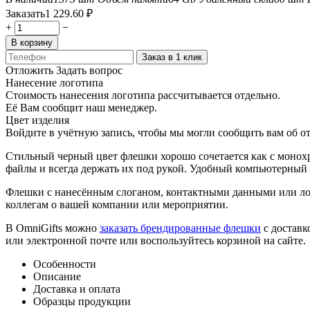
Заказать
1 229.60
₽
+
−
В корзину
Заказ в 1 клик
Отложить
Задать вопрос
Нанесение логотипа
Стоимость нанесения логотипа рассчитывается отдельно.
Её Вам сообщит наш менеджер.
Цвет изделия
Войдите в учётную запись, чтобы мы могли сообщить вам об о
Стильный черный цвет флешки хорошо сочетается как с монох
файлы и всегда держать их под рукой. Удобный компьютерный 
Флешки с нанесённым слоганом, контактными данными или ло
коллегам о вашей компании или мероприятии.
В OmniGifts можно
заказать брендированные флешки
с доставк
или электронной почте или воспользуйтесь корзиной на сайте.
Особенности
Описание
Доставка и оплата
Образцы продукции