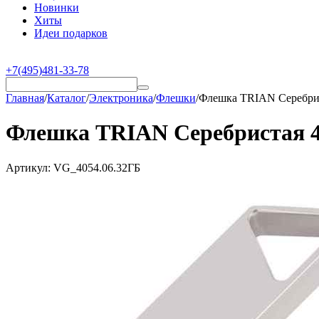
Новинки
Хиты
Идеи подарков
+7(495)481-33-78
Главная
/
Каталог
/
Электроника
/
Флешки
/
Флешка TRIAN Серебрис
Флешка TRIAN Серебристая 4
Артикул:
VG_4054.06.32ГБ