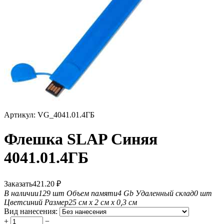
Артикул:
VG_4041.01.4ГБ
Флешка SLAP Синяя
4041.01.4ГБ
Заказать
421.20
₽
В наличии
129 шт
Объем памяти
4 Gb
Удаленный склад
0 шт
Цвет
синий
Размер
25 см х 2 см х 0,3 см
Вид нанесения:
+
−