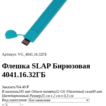
Артикул:
VG_4041.16.32ГБ
Флешка SLAP Бирюзовая
4041.16.32ГБ
Заказать
764.40
₽
В наличии
245 шт
Объем памяти
32 Gb
Удаленный склад
0 шт
Цвет
бирюзовый
Размер
25 см х 2 см х 0,3 см
Вид нанесения:
+
−