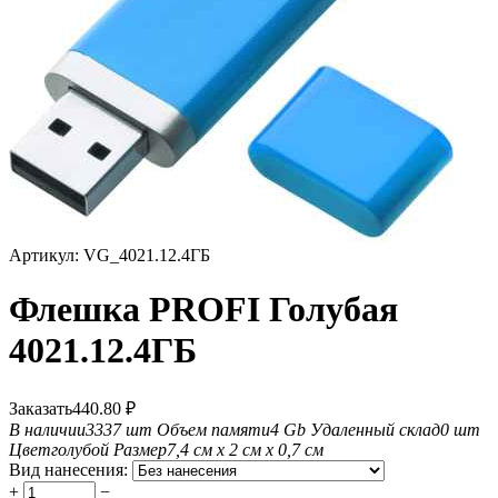
Артикул:
VG_4021.12.4ГБ
Флешка PROFI Голубая
4021.12.4ГБ
Заказать
440.80
₽
В наличии
3337 шт
Объем памяти
4 Gb
Удаленный склад
0 шт
Цвет
голубой
Размер
7,4 см х 2 см х 0,7 см
Вид нанесения:
+
−