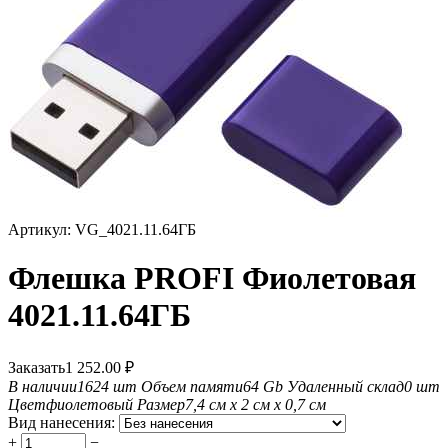
Артикул:
VG_4021.11.64ГБ
Флешка PROFI Фиолетовая
4021.11.64ГБ
Заказать
1 252.00
₽
В наличии
1624 шт
Объем памяти
64 Gb
Удаленный склад
0 шт
Цвет
фиолетовый
Размер
7,4 см х 2 см х 0,7 см
Вид нанесения:
+
−