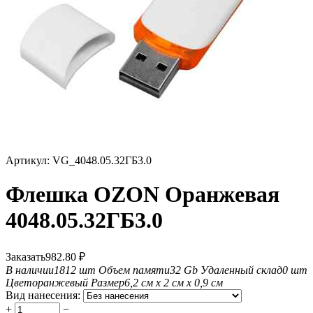
Артикул:
VG_4048.05.32ГБ3.0
Флешка OZON Оранжевая
4048.05.32ГБ3.0
Заказать
982.80
₽
В наличии
1812 шт
Объем памяти
32 Gb
Удаленный склад
0 шт
Цвет
оранжевый
Размер
6,2 см х 2 см х 0,9 см
Вид нанесения:
+
−