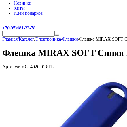
Новинки
Хиты
Идеи подарков
+7(495)481-33-78
Главная
/
Каталог
/
Электроника
/
Флешки
/
Флешка MIRAX SOFT Син
Флешка MIRAX SOFT Синяя Pa
Артикул:
VG_4020.01.8ГБ