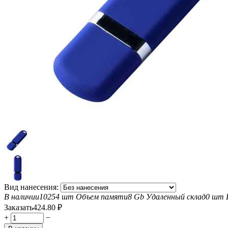
Вид нанесения:
В наличии
10254 шт
Объем памяти
8 Gb
Удаленный склад
0 шт
Заказать
424.80
₽
+
−