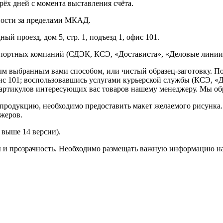
рёх дней с момента выставления счёта.
нности за пределами МКАД.
ый проезд, дом 5, стр. 1, подъезд 1, офис 101.
спортных компаний (СДЭК, КСЭ, «Достависта», «Деловые линии»
ным выбранным вами способом, или чистый образец-заготовку. 
офис 101; воспользовавшись услугами курьерской службы (КСЭ, «Д
ртикулов интересующих вас товаров нашему менеджеру. Мы обра
продукцию, необходимо предоставить макет желаемого рисунка
жеров.
выше 14 версии).
ы и прозрачность. Необходимо размещать важную информацию на 