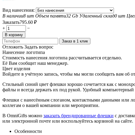
Вид нанесения:
В наличии
8 шт
Объем памяти
32 Gb
Удаленный склад
0 шт
Цв
Заказать
795.60
₽
+
−
В корзину
Заказ в 1 клик
Отложить
Задать вопрос
Нанесение логотипа
Стоимость нанесения логотипа рассчитывается отдельно.
Её Вам сообщит наш менеджер.
Цвет изделия
Войдите в учётную запись, чтобы мы могли сообщить вам об о
Стильный синий цвет флешки хорошо сочетается как с монохр
файлы и всегда держать их под рукой. Удобный компьютерный 
Флешки с нанесённым слоганом, контактными данными или ло
коллегам о вашей компании или мероприятии.
В OmniGifts можно
заказать брендированные флешки
с доставк
или электронной почте или воспользуйтесь корзиной на сайте.
Особенности