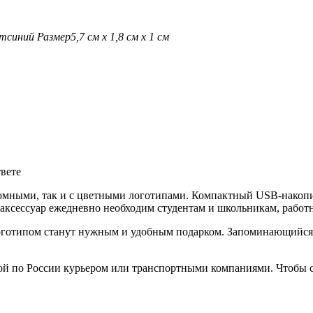
ет
синий
Размер
5,7 см х 1,8 см х 1 см
твете
омными, так и с цветными логотипами. Компактный USB-накопи
аксессуар ежедневно необходим студентам и школьникам, работ
готипом станут нужным и удобным подарком. Запоминающийся п
ой по России курьером или транспортными компаниями. Чтобы с