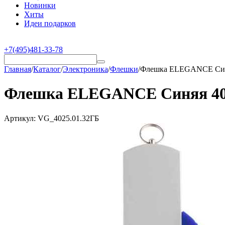
Новинки
Хиты
Идеи подарков
+7(495)481-33-78
Главная
/
Каталог
/
Электроника
/
Флешки
/
Флешка ELEGANCE Синя
Флешка ELEGANCE Синяя 402
Артикул:
VG_4025.01.32ГБ