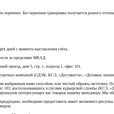
ь чернение. Без чернения гравировка получается разного оттенк
рёх дней с момента выставления счёта.
нности за пределами МКАД.
ый проезд, дом 5, стр. 1, подъезд 1, офис 101.
спортных компаний (СДЭК, КСЭ, «Достависта», «Деловые линии»
ным выбранным вами способом, или чистый образец-заготовку. 
офис 101; воспользовавшись услугами курьерской службы (КСЭ, «Д
ртикулов интересующих вас товаров нашему менеджеру. Мы обра
продукцию, необходимо предоставить макет желаемого рисунка
жеров.