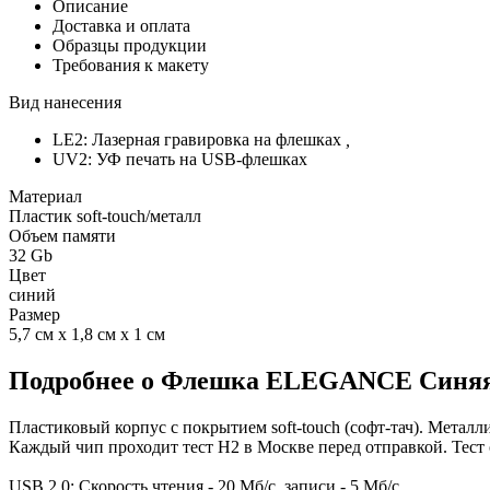
Описание
Доставка и оплата
Образцы продукции
Требования к макету
Вид нанесения
LE2: Лазерная гравировка на флешках
,
UV2: УФ печать на USB-флешках
Материал
Пластик soft-touch/металл
Объем памяти
32 Gb
Цвет
синий
Размер
5,7 см х 1,8 см х 1 см
Подробнее о Флешка ELEGANCE Синяя 
Пластиковый корпус с покрытием soft-touch (софт-тач). Металли
Каждый чип проходит тест H2 в Москве перед отправкой. Тест 
USB 2.0: Скорость чтения - 20 Мб/с, записи - 5 Мб/с.