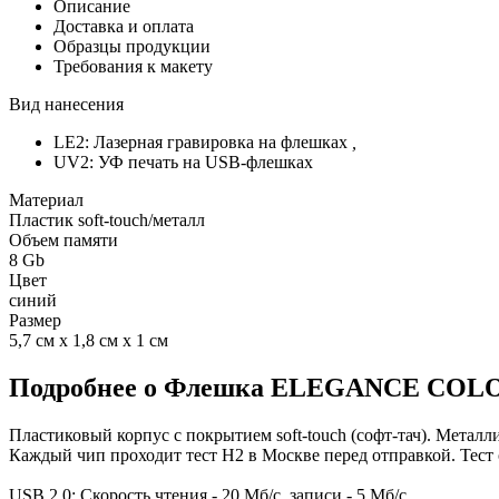
Описание
Доставка и оплата
Образцы продукции
Требования к макету
Вид нанесения
LE2: Лазерная гравировка на флешках
,
UV2: УФ печать на USB-флешках
Материал
Пластик soft-touch/металл
Объем памяти
8 Gb
Цвет
синий
Размер
5,7 см х 1,8 см х 1 см
Подробнее о Флешка ELEGANCE COLOR 
Пластиковый корпус с покрытием soft-touch (софт-тач). Металли
Каждый чип проходит тест H2 в Москве перед отправкой. Тест 
USB 2.0: Скорость чтения - 20 Мб/с, записи - 5 Мб/с.