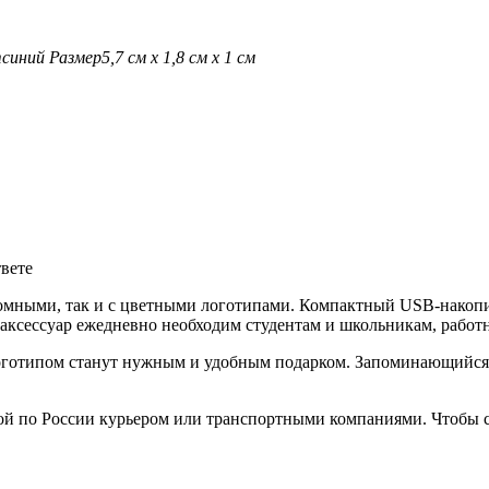
т
синий
Размер
5,7 см х 1,8 см х 1 см
твете
омными, так и с цветными логотипами. Компактный USB-накопи
аксессуар ежедневно необходим студентам и школьникам, работ
готипом станут нужным и удобным подарком. Запоминающийся п
ой по России курьером или транспортными компаниями. Чтобы с