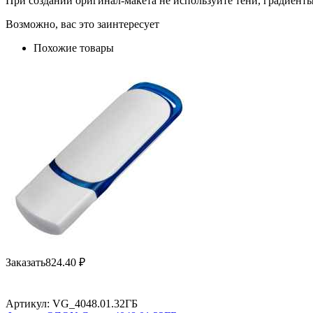
При создании оригинал-макета не используйте тени, градиент
Возможно, вас это заинтересует
Похожие товары
Заказать
824.40
₽
Артикул:
VG_4048.01.32ГБ