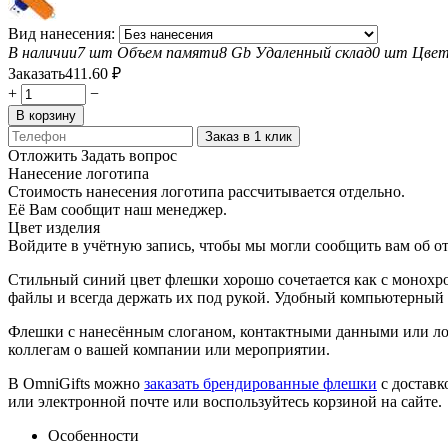
Вид нанесения:
В наличии
7 шт
Объем памяти
8 Gb
Удаленный склад
0 шт
Цве
Заказать
411.60
₽
+
−
В корзину
Заказ в 1 клик
Отложить
Задать вопрос
Нанесение логотипа
Стоимость нанесения логотипа рассчитывается отдельно.
Её Вам сообщит наш менеджер.
Цвет изделия
Войдите в учётную запись, чтобы мы могли сообщить вам об о
Стильный синий цвет флешки хорошо сочетается как с монохр
файлы и всегда держать их под рукой. Удобный компьютерный 
Флешки с нанесённым слоганом, контактными данными или ло
коллегам о вашей компании или мероприятии.
В OmniGifts можно
заказать брендированные флешки
с доставк
или электронной почте или воспользуйтесь корзиной на сайте.
Особенности