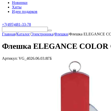
Новинки
Хиты
Идеи подарков
+7(495)481-33-78
Главная
/
Каталог
/
Электроника
/
Флешки
/
Флешка ELEGANCE COLO
Флешка ELEGANCE COLOR Сер
Артикул:
VG_4026.06.03.8ГБ