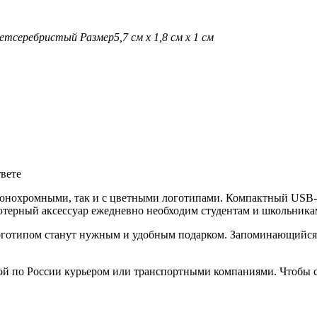
ет
серебристый
Размер
5,7 см х 1,8 см х 1 см
твете
монохромными, так и с цветными логотипами. Компактный USB-н
терный аксессуар ежедневно необходим студентам и школьникам
готипом станут нужным и удобным подарком. Запоминающийся п
ой по России курьером или транспортными компаниями. Чтобы с