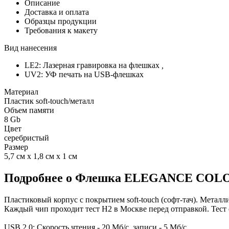
Описание
Доставка и оплата
Образцы продукции
Требования к макету
Вид нанесения
LE2: Лазерная гравировка на флешках
,
UV2: УФ печать на USB-флешках
Материал
Пластик soft-touch/металл
Объем памяти
8 Gb
Цвет
серебристый
Размер
5,7 см х 1,8 см х 1 см
Подробнее о Флешка ELEGANCE COLOR 
Пластиковый корпус с покрытием soft-touch (софт-тач). Металли
Каждый чип проходит тест H2 в Москве перед отправкой. Тест 
USB 2.0: Скорость чтения - 20 Мб/с, записи - 5 Мб/с.