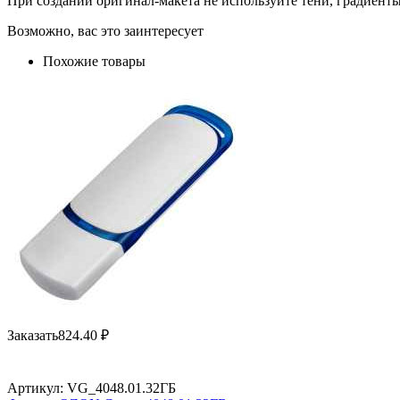
При создании оригинал-макета не используйте тени, градиент
Возможно, вас это заинтересует
Похожие товары
Заказать
824.40
₽
Артикул:
VG_4048.01.32ГБ