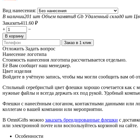
Вид нанесения:
В наличии
201 шт
Объем памяти
8 Gb
Удаленный склад
0 шт
Цв
Заказать
411.60
₽
+
−
В корзину
Заказ в 1 клик
Отложить
Задать вопрос
Нанесение логотипа
Стоимость нанесения логотипа рассчитывается отдельно.
Её Вам сообщит наш менеджер.
Цвет изделия
Войдите в учётную запись, чтобы мы могли сообщить вам об о
Стильный серебристый цвет флешки хорошо сочетается как с 
нужные файлы и всегда держать их под рукой. Удобный компью
Флешки с нанесённым слоганом, контактными данными или ло
коллегам о вашей компании или мероприятии.
В OmniGifts можно
заказать брендированные флешки
с доставк
или электронной почте или воспользуйтесь корзиной на сайте.
Особенности