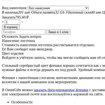
Вид нанесения:
В наличии
201 шт
Объем памяти
32 Gb
Удаленный склад
0 шт
Ц
Заказать
795.60
₽
+
−
В корзину
Заказ в 1 клик
Отложить
Задать вопрос
Нанесение логотипа
Стоимость нанесения логотипа рассчитывается отдельно.
Её Вам сообщит наш менеджер.
Цвет изделия
Войдите в учётную запись, чтобы мы могли сообщить вам об о
Стильный серебристый цвет флешки хорошо сочетается как с 
нужные файлы и всегда держать их под рукой. Удобный компью
Флешки с нанесённым слоганом, контактными данными или ло
коллегам о вашей компании или мероприятии.
В OmniGifts можно
заказать брендированные флешки
с доставк
или электронной почте или воспользуйтесь корзиной на сайте.
Особенности