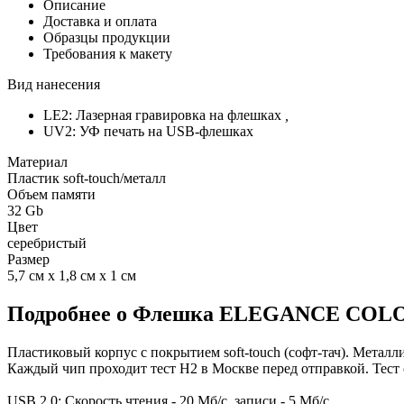
Описание
Доставка и оплата
Образцы продукции
Требования к макету
Вид нанесения
LE2: Лазерная гравировка на флешках
,
UV2: УФ печать на USB-флешках
Материал
Пластик soft-touch/металл
Объем памяти
32 Gb
Цвет
серебристый
Размер
5,7 см х 1,8 см х 1 см
Подробнее о Флешка ELEGANCE COLOR 
Пластиковый корпус с покрытием soft-touch (софт-тач). Металли
Каждый чип проходит тест H2 в Москве перед отправкой. Тест 
USB 2.0: Скорость чтения - 20 Мб/с, записи - 5 Мб/с.