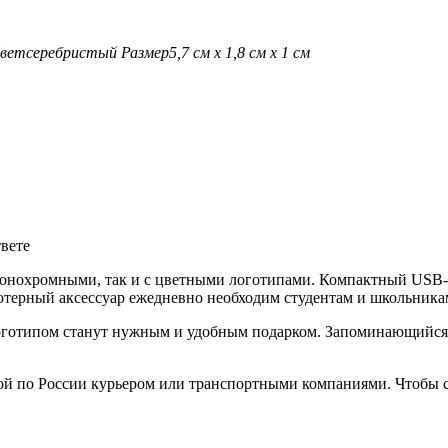
вет
серебристый
Размер
5,7 см х 1,8 см х 1 см
твете
монохромными, так и с цветными логотипами. Компактный USB-н
терный аксессуар ежедневно необходим студентам и школьникам
готипом станут нужным и удобным подарком. Запоминающийся п
ой по России курьером или транспортными компаниями. Чтобы с