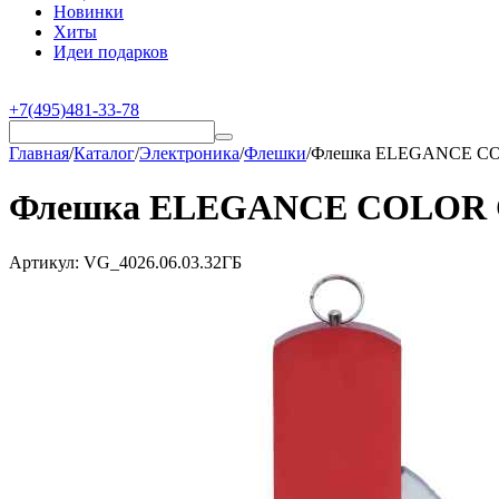
Новинки
Хиты
Идеи подарков
+7(495)481-33-78
Главная
/
Каталог
/
Электроника
/
Флешки
/
Флешка ELEGANCE COLO
Флешка ELEGANCE COLOR Сер
Артикул:
VG_4026.06.03.32ГБ