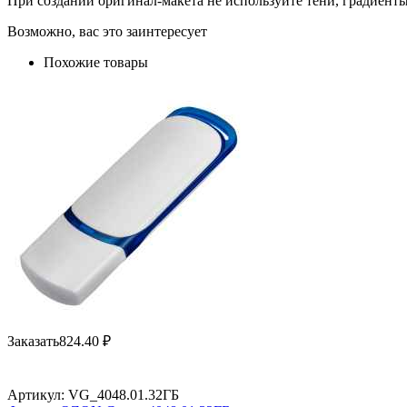
При создании оригинал-макета не используйте тени, градиент
Возможно, вас это заинтересует
Похожие товары
Заказать
824.40
₽
Артикул:
VG_4048.01.32ГБ