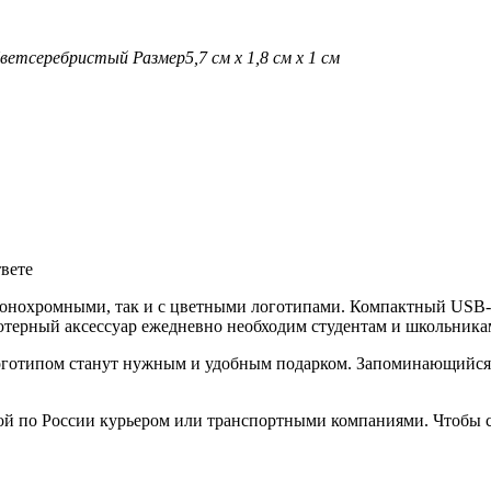
вет
серебристый
Размер
5,7 см х 1,8 см х 1 см
твете
монохромными, так и с цветными логотипами. Компактный USB-н
терный аксессуар ежедневно необходим студентам и школьникам
готипом станут нужным и удобным подарком. Запоминающийся п
ой по России курьером или транспортными компаниями. Чтобы с