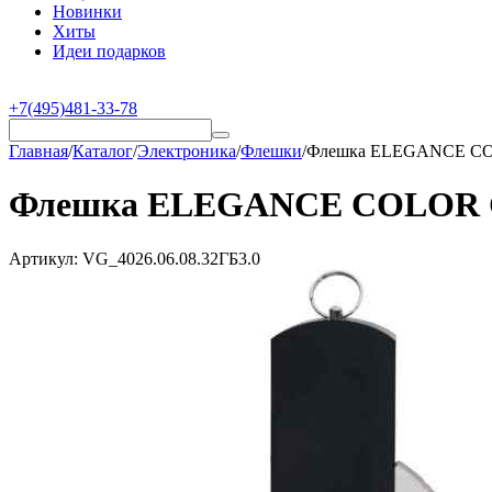
Новинки
Хиты
Идеи подарков
+7(495)481-33-78
Главная
/
Каталог
/
Электроника
/
Флешки
/
Флешка ELEGANCE COLO
Флешка ELEGANCE COLOR Сер
Артикул:
VG_4026.06.08.32ГБ3.0