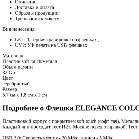
Описание
Доставка и оплата
Образцы продукции
Требования к макету
Вид нанесения
LE2: Лазерная гравировка на флешках
,
UV2: УФ печать на USB-флешках
Материал
Пластик soft-touch/металл
Объем памяти
32 Gb
Цвет
серебристый
Размер
5,7 см х 1,8 см х 1 см
Подробнее о Флешка ELEGANCE COLOR 
Пластиковый корпус с покрытием soft-touch (софт-тач). Металли
Каждый чип проходит тест H2 в Москве перед отправкой. Тест 
USB 2.0: Скорость чтения - 20 Мб/с, записи - 5 Мб/с.