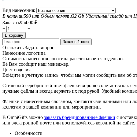
Вид нанесения:
В наличии
590 шт
Объем памяти
32 Gb
Удаленный склад
0 шт
Ц
Заказать
954.00
₽
+
−
В корзину
Заказ в 1 клик
Отложить
Задать вопрос
Нанесение логотипа
Стоимость нанесения логотипа рассчитывается отдельно.
Её Вам сообщит наш менеджер.
Цвет изделия
Войдите в учётную запись, чтобы мы могли сообщить вам об о
Стильный серебристый цвет флешки хорошо сочетается как с 
нужные файлы и всегда держать их под рукой. Удобный компью
Флешки с нанесённым слоганом, контактными данными или ло
коллегам о вашей компании или мероприятии.
В OmniGifts можно
заказать брендированные флешки
с доставк
или электронной почте или воспользуйтесь корзиной на сайте.
Особенности