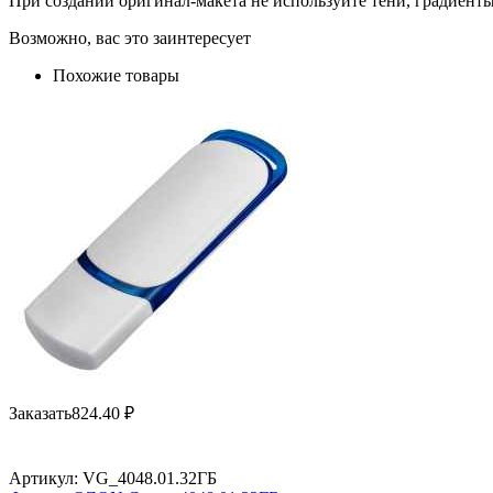
При создании оригинал-макета не используйте тени, градиент
Возможно, вас это заинтересует
Похожие товары
Заказать
824.40
₽
Артикул:
VG_4048.01.32ГБ