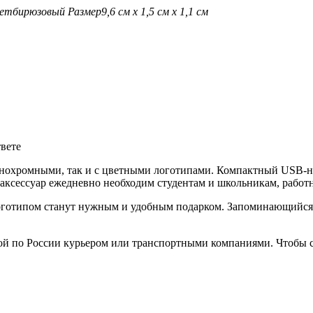
ет
бирюзовый
Размер
9,6 см х 1,5 см х 1,1 см
твете
нохромными, так и с цветными логотипами. Компактный USB-на
аксессуар ежедневно необходим студентам и школьникам, работ
готипом станут нужным и удобным подарком. Запоминающийся п
ой по России курьером или транспортными компаниями. Чтобы с