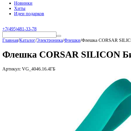
Новинки
Хиты
Идеи подарков
+7(495)481-33-78
Главная
/
Каталог
/
Электроника
/
Флешки
/
Флешка CORSAR SILICO
Флешка CORSAR SILICON Бир
Артикул:
VG_4046.16.4ГБ