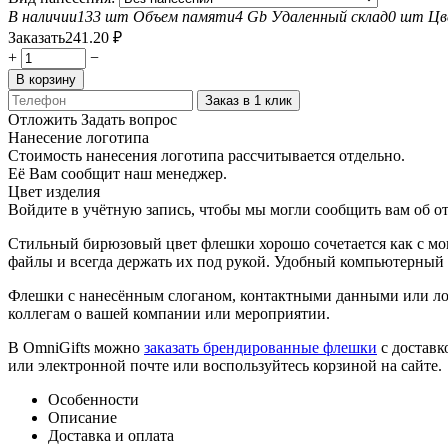
В наличии
133 шт
Объем памяти
4 Gb
Удаленный склад
0 шт
Цв
Заказать
241.20
₽
+
−
В корзину
Заказ в 1 клик
Отложить
Задать вопрос
Нанесение логотипа
Стоимость нанесения логотипа рассчитывается отдельно.
Её Вам сообщит наш менеджер.
Цвет изделия
Войдите в учётную запись, чтобы мы могли сообщить вам об о
Стильный бирюзовый цвет флешки хорошо сочетается как с мо
файлы и всегда держать их под рукой. Удобный компьютерный 
Флешки с нанесённым слоганом, контактными данными или ло
коллегам о вашей компании или мероприятии.
В OmniGifts можно
заказать брендированные флешки
с доставк
или электронной почте или воспользуйтесь корзиной на сайте.
Особенности
Описание
Доставка и оплата