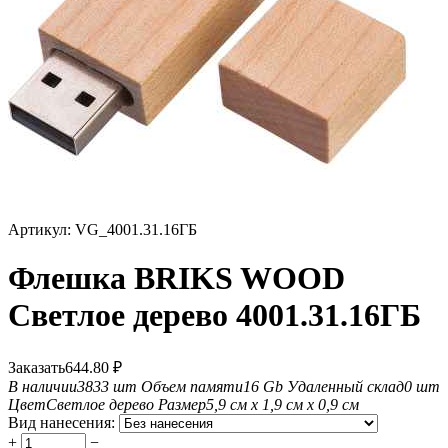
Артикул:
VG_4001.31.16ГБ
Флешка BRIKS WOOD
Светлое дерево 4001.31.16ГБ
Заказать
644.80
₽
В наличии
3833 шт
Объем памяти
16 Gb
Удаленный склад
0 шт
Цвет
Светлое дерево
Размер
5,9 см х 1,9 см х 0,9 см
Вид нанесения:
+
−