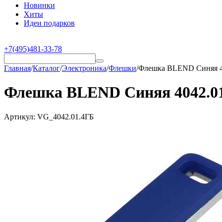
Новинки
Хиты
Идеи подарков
+7(495)481-33-78
Главная
/
Каталог
/
Электроника
/
Флешки
/
Флешка BLEND Синяя 4
Флешка BLEND Синяя 4042.0
Артикул:
VG_4042.01.4ГБ