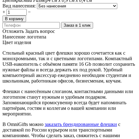
Цвет
красный
Размер
4 см х 0,9 см х 0,4 см
Вид нанесения:
+
−
В корзину
Заказ в 1 клик
Отложить
Задать вопрос
Нанесение логотипа
Цвет изделия
Стильный красный цвет флешки хорошо сочетается как с
монохромными, так и с цветными логотипами. Компактный
USB-накопитель с объёмом памяти 16 Gb позволит сохранить
нужные файлы и всегда держать их под рукой. Удобный
компьютерный аксессуар ежедневно необходим студентам и
школьникам, работникам офисов, бизнесменам, коучам.
Флешки с нанесённым слоганом, контактными данными или
логотипом станут нужным и удобным подарком.
Запоминающийся промосувенир всегда будет напоминать
партнёрам, гостям и коллегам о вашей компании или
мероприятии.
В OmniGifts можно
заказать брендированные флешки
с
доставкой по России курьером или транспортными
компаниями. Чтобы сделать заказ, свяжитесь с нашими