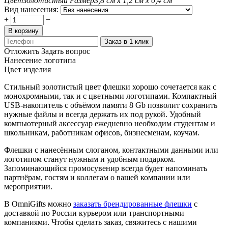
Цвет
золотистый
Размер
3,8 см х 1,2 см х 0,4 см
Вид нанесения:
+
−
В корзину
Заказ в 1 клик
Отложить
Задать вопрос
Нанесение логотипа
Цвет изделия
Стильный золотистый цвет флешки хорошо сочетается как с
монохромными, так и с цветными логотипами. Компактный
USB-накопитель с объёмом памяти 8 Gb позволит сохранить
нужные файлы и всегда держать их под рукой. Удобный
компьютерный аксессуар ежедневно необходим студентам и
школьникам, работникам офисов, бизнесменам, коучам.
Флешки с нанесённым слоганом, контактными данными или
логотипом станут нужным и удобным подарком.
Запоминающийся промосувенир всегда будет напоминать
партнёрам, гостям и коллегам о вашей компании или
мероприятии.
В OmniGifts можно
заказать брендированные флешки
с
доставкой по России курьером или транспортными
компаниями. Чтобы сделать заказ, свяжитесь с нашими