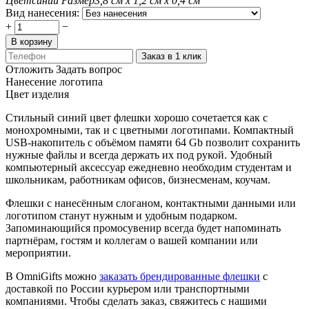
Цвет
синий
Размер
3,8 см х 1,2 см х 0,4 см
Вид нанесения:
+
−
В корзину
Заказ в 1 клик
Отложить
Задать вопрос
Нанесение логотипа
Цвет изделия
Стильный синий цвет флешки хорошо сочетается как с
монохромными, так и с цветными логотипами. Компактный
USB-накопитель с объёмом памяти 64 Gb позволит сохранить
нужные файлы и всегда держать их под рукой. Удобный
компьютерный аксессуар ежедневно необходим студентам и
школьникам, работникам офисов, бизнесменам, коучам.
Флешки с нанесённым слоганом, контактными данными или
логотипом станут нужным и удобным подарком.
Запоминающийся промосувенир всегда будет напоминать
партнёрам, гостям и коллегам о вашей компании или
мероприятии.
В OmniGifts можно
заказать брендированные флешки
с
доставкой по России курьером или транспортными
компаниями. Чтобы сделать заказ, свяжитесь с нашими