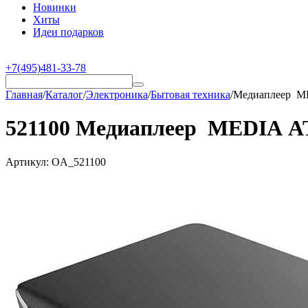
Новинки
Хиты
Идеи подарков
+7(495)481-33-78
Главная
/
Каталог
/
Электроника
/
Бытовая техника
/
Медиаплеер M
521100 Медиаплеер MEDIA A
Артикул:
OA_521100