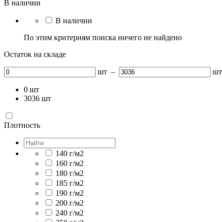
В наличии
В наличии
По этим критериям поиска ничего не найдено
Остаток на складе
шт
–
шт
0
шт
3036
шт
Плотность
140 г/м2
160 г/м2
180 г/м2
185 г/м2
190 г/м2
200 г/м2
240 г/м2