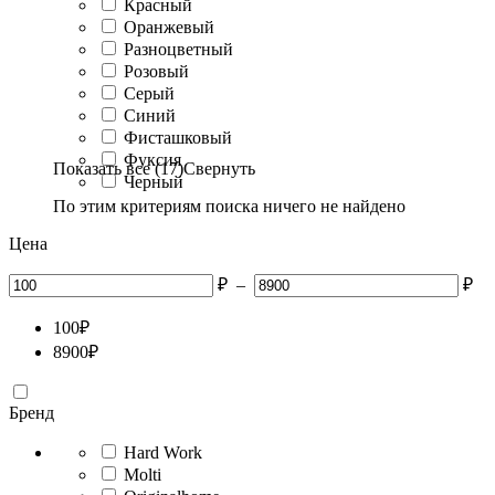
Красный
Оранжевый
Разноцветный
Розовый
Серый
Синий
Фисташковый
Фуксия
Показать все (17)
Свернуть
Черный
По этим критериям поиска ничего не найдено
Цена
₽
–
₽
100
₽
8900
₽
Бренд
Hard Work
Molti