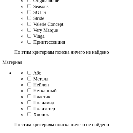
Originalhome
Seasons
SOL'S
Stride
Valerie Concept
Very Marque
Vinga
Принтэссенция
По этим критериям поиска ничего не найдено
Материал
Абс
Металл
Нейлон
Нетканный
Пластик
Полиамид
Полиэстер
Хлопок
По этим критериям поиска ничего не найдено