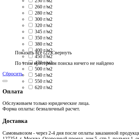
250 г/м2
260 г/м2
280 г/м2
300 г/м2
320 г/м2
345 г/м2
350 г/м2
380 г/м2
400 г/м2
Показать все (22)
Свернуть
450 г/м2
470 г/м2
По этим критериям поиска ничего не найдено
500 г/м2
Сбросить
540 г/м2
550 г/м2
620 г/м2
Оплата
Обслуживаем только юридические лица.
Форма оплаты: безналичный расчет.
Доставка
Самовывозом - через 2-4 дня после оплаты заказанной продукц
127254, г. Москва, Огородный проезд, дом 5, стр.1, подъезд 1, 