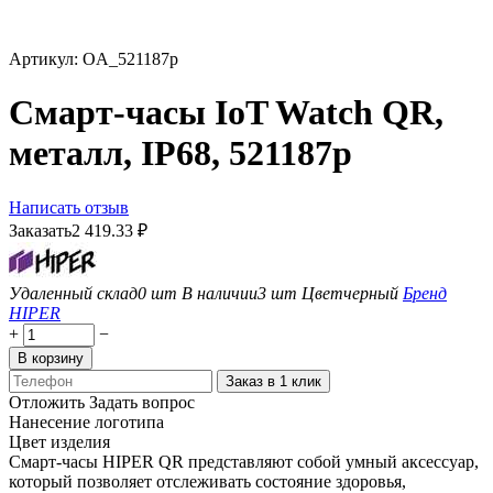
Артикул:
OA_521187p
Смарт-часы IoT Watch QR,
металл, IP68, 521187p
Написать отзыв
Заказать
2 419.33
₽
Удаленный склад
0 шт
В наличии
3 шт
Цвет
черный
Бренд
HIPER
+
−
В корзину
Заказ в 1 клик
Отложить
Задать вопрос
Нанесение логотипа
Цвет изделия
Смарт-часы HIPER QR представляют собой умный аксессуар,
который позволяет отслеживать состояние здоровья,